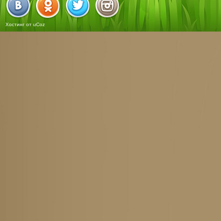
Хостинг от
uCoz