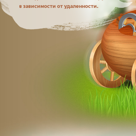
в зависимости от удаленности.
пиш
Хочу 
(особ
сюрпр
друго
как. 
как я
востор
пиш
Больш
выпол
приве
десят