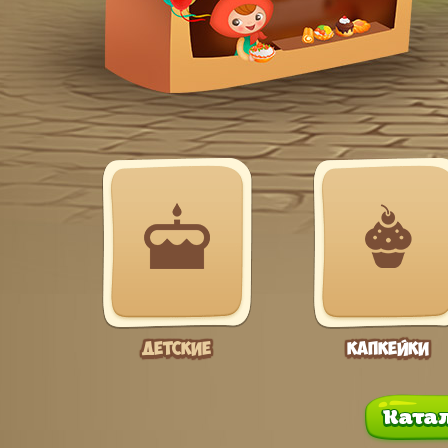
Данечке исполняется целых 2 годи
Поздравляем!=)
Детские
Капкейки
пиш