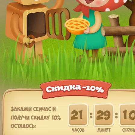
Закажи сейчас и
2
1
2
9
0
получи скидку 10%
Осталось:
часов
минут
секун