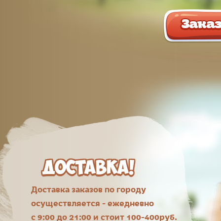
заказы
пиш
Детям
машин
разоб
делит
заказ
видел
Спаси
пиш
Доставка!
Огром
торт 
Доставка заказов по городу
обяза
больш
осуществляется - ежедневно
с 9:00 до 21:00 и стоит 100-400руб.