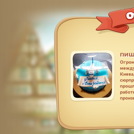
Больш
выпол
приве
десят
пиш
Огром
между
Киева
сюрпр
прошл
работ
произ
пиш
Спаси
торти
руки)