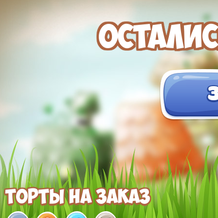
пиш
Огром
Осталис
между
Киева
сюрпр
прошл
работ
произ
Торты на заказ