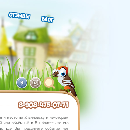
Отзывы
Блог
8-908-475-07-71
я и место по Ульяновску и некоторым
й или объёмный и Вы боитесь за его
ии, где Вы празднуете событие нет