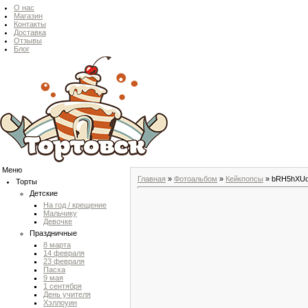
О нас
Магазин
Контакты
Доставка
Отзывы
Блог
Меню
Главная
»
Фотоальбом
»
Кейкпопсы
» bRH5hXUo
Торты
Детские
На год / крещение
Мальчику
Девочке
Праздничные
8 марта
14 февраля
23 февраля
Пасха
9 мая
1 сентября
День учителя
Хэллоуин