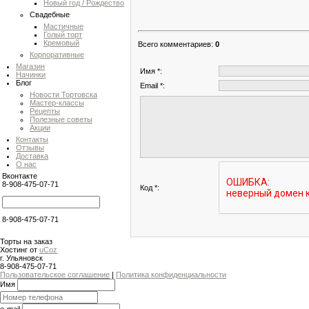
Новый год / Рождество
Свадебные
Мастичные
Голый торт
Кремовый
Всего комментариев
:
0
Корпоративные
Магазин
Имя *:
Начинки
Блог
Email *:
Новости Тортовска
Мастер-классы
Рецепты
Полезные советы
Акции
Контакты
Отзывы
Доставка
О нас
Вконтакте
8-908-475-07-71
Код *:
8-908-475-07-71
Торты на заказ
Хостинг от
uCoz
г. Ульяновск
8-908-475-07-71
Пользовательское соглашение
|
Политика конфиденциальности
Имя
e-mail