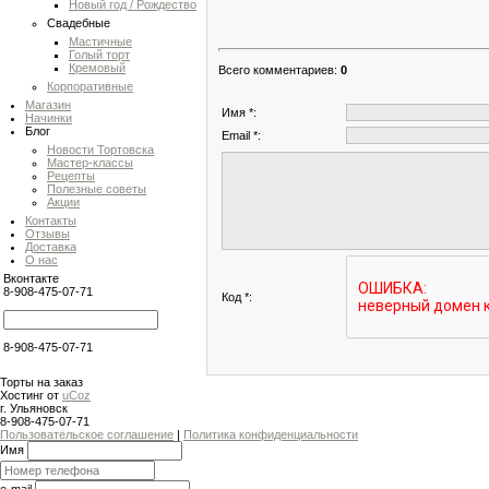
Новый год / Рождество
Свадебные
Мастичные
Голый торт
Кремовый
Всего комментариев
:
0
Корпоративные
Магазин
Имя *:
Начинки
Блог
Email *:
Новости Тортовска
Мастер-классы
Рецепты
Полезные советы
Акции
Контакты
Отзывы
Доставка
О нас
Вконтакте
8-908-475-07-71
Код *:
8-908-475-07-71
Торты на заказ
Хостинг от
uCoz
г. Ульяновск
8-908-475-07-71
Пользовательское соглашение
|
Политика конфиденциальности
Имя
e-mail