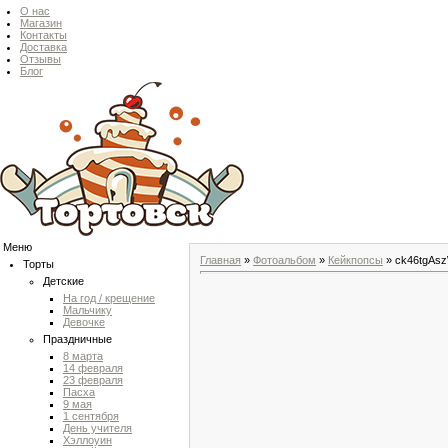
О нас
Магазин
Контакты
Доставка
Отзывы
Блог
Меню
Главная
»
Фотоальбом
»
Кейкпопсы
» ck46tgAs
Торты
Детские
На год / крещение
Мальчику
Девочке
Праздничные
8 марта
14 февраля
23 февраля
Пасха
9 мая
1 сентября
День учителя
Хэллоуин