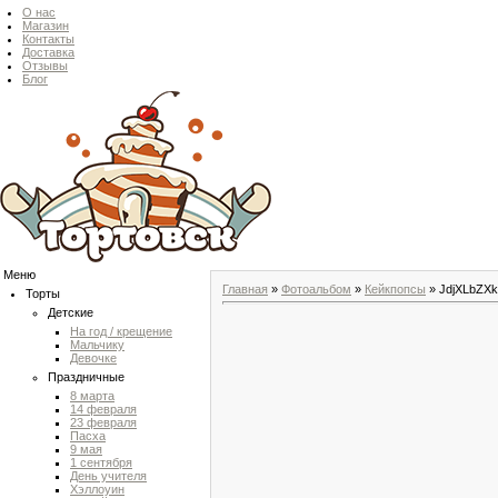
О нас
Магазин
Контакты
Доставка
Отзывы
Блог
Меню
Главная
»
Фотоальбом
»
Кейкпопсы
» JdjXLbZX
Торты
Детские
На год / крещение
Мальчику
Девочке
Праздничные
8 марта
14 февраля
23 февраля
Пасха
9 мая
1 сентября
День учителя
Хэллоуин