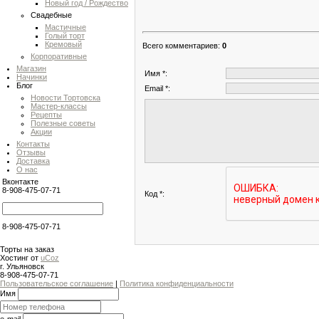
Новый год / Рождество
Свадебные
Мастичные
Голый торт
Кремовый
Всего комментариев
:
0
Корпоративные
Магазин
Имя *:
Начинки
Блог
Email *:
Новости Тортовска
Мастер-классы
Рецепты
Полезные советы
Акции
Контакты
Отзывы
Доставка
О нас
Вконтакте
8-908-475-07-71
Код *:
8-908-475-07-71
Торты на заказ
Хостинг от
uCoz
г. Ульяновск
8-908-475-07-71
Пользовательское соглашение
|
Политика конфиденциальности
Имя
e-mail