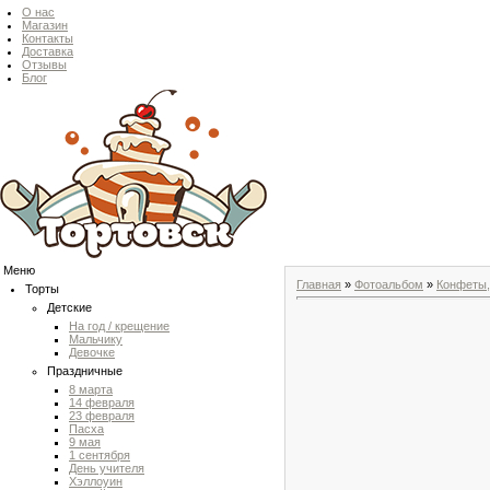
О нас
Магазин
Контакты
Доставка
Отзывы
Блог
Меню
Главная
»
Фотоальбом
»
Конфеты,
Торты
Детские
На год / крещение
Мальчику
Девочке
Праздничные
8 марта
14 февраля
23 февраля
Пасха
9 мая
1 сентября
День учителя
Хэллоуин