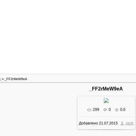
ы
» _FF2rMeW9eA
_FF2rMeW9eA
299
0
0.0
В реальном размере
Добавлено
21.07.2015
cech
472x708
/ 38.6Kb