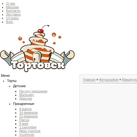
О нас
Магазин
Контакты
Доставка
Отзывы
Блог
Меню
Главная
»
Фотоальбом
»
Макарун
Торты
Детские
На год / крещение
Мальчику
Девочке
Праздничные
8 марта
14 февраля
23 февраля
Пасха
9 мая
1 сентября
День учителя
Хэллоуин