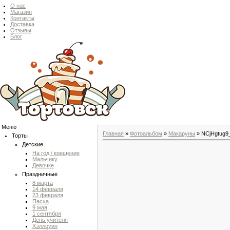
О нас
Магазин
Контакты
Доставка
Отзывы
Блог
Меню
Главная
»
Фотоальбом
»
Макаруны
» NCjHgtug9
Торты
Детские
На год / крещение
Мальчику
Девочке
Праздничные
8 марта
14 февраля
23 февраля
Пасха
9 мая
1 сентября
День учителя
Хэллоуин