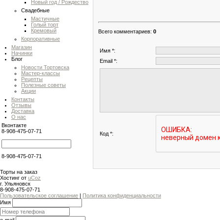
Новый год / Рождество
Свадебные
Мастичные
Голый торт
Кремовый
Всего комментариев
:
0
Корпоративные
Магазин
Имя *:
Начинки
Блог
Email *:
Новости Тортовска
Мастер-классы
Рецепты
Полезные советы
Акции
Контакты
Отзывы
Доставка
О нас
Вконтакте
8-908-475-07-71
Код *:
8-908-475-07-71
Торты на заказ
Хостинг от
uCoz
г. Ульяновск
8-908-475-07-71
Пользовательское соглашение
|
Политика конфиденциальности
Имя
e-mail