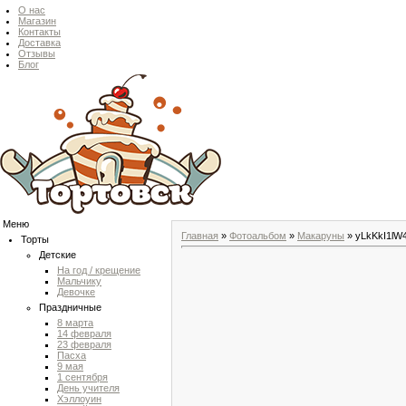
О нас
Магазин
Контакты
Доставка
Отзывы
Блог
Меню
Главная
»
Фотоальбом
»
Макаруны
» yLkKkI1lW
Торты
Детские
На год / крещение
Мальчику
Девочке
Праздничные
8 марта
14 февраля
23 февраля
Пасха
9 мая
1 сентября
День учителя
Хэллоуин