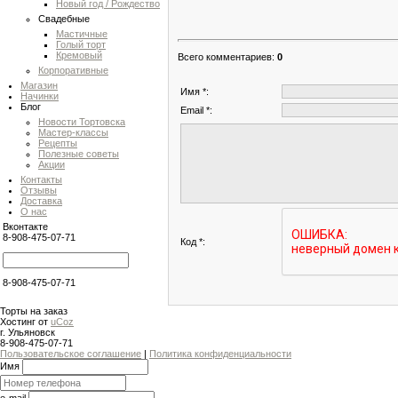
Новый год / Рождество
Свадебные
Мастичные
Голый торт
Кремовый
Всего комментариев
:
0
Корпоративные
Магазин
Имя *:
Начинки
Блог
Email *:
Новости Тортовска
Мастер-классы
Рецепты
Полезные советы
Акции
Контакты
Отзывы
Доставка
О нас
Вконтакте
8-908-475-07-71
Код *:
8-908-475-07-71
Торты на заказ
Хостинг от
uCoz
г. Ульяновск
8-908-475-07-71
Пользовательское соглашение
|
Политика конфиденциальности
Имя
e-mail