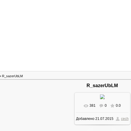
» R_sazerUbLM
R_sazerUbLM
381
0
0.0
В реальном размере
Добавлено
21.07.2015
cech
736x490
/ 75.2Kb