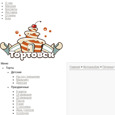
О нас
Магазин
Контакты
Доставка
Отзывы
Блог
Меню
Главная
»
Фотоальбом
»
Печенье
Торты
Детские
На год / крещение
Мальчику
Девочке
Праздничные
8 марта
14 февраля
23 февраля
Пасха
9 мая
1 сентября
День учителя
Хэллоуин