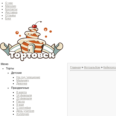
О нас
Магазин
Контакты
Доставка
Отзывы
Блог
Меню
Главная
»
Фотоальбом
»
Кейкпопс
Торты
Детские
На год / крещение
Мальчику
Девочке
Праздничные
8 марта
14 февраля
23 февраля
Пасха
9 мая
1 сентября
День учителя
Хэллоуин