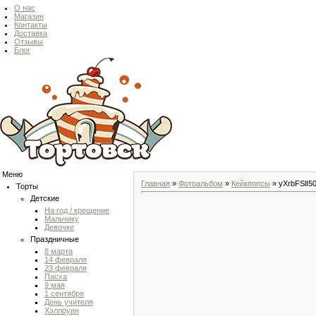
О нас
Магазин
Контакты
Доставка
Отзывы
Блог
Меню
Главная
»
Фотоальбом
»
Кейкпопсы
» yXrbFSlI50
Торты
Детские
На год / крещение
Мальчику
Девочке
Праздничные
8 марта
14 февраля
23 февраля
Пасха
9 мая
1 сентября
День учителя
Хэллоуин