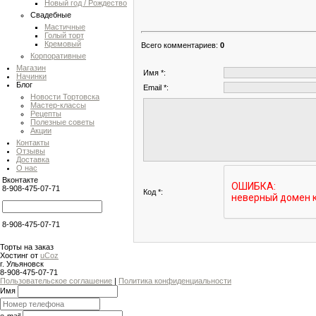
Новый год / Рождество
Свадебные
Мастичные
Голый торт
Кремовый
Всего комментариев
:
0
Корпоративные
Магазин
Имя *:
Начинки
Блог
Email *:
Новости Тортовска
Мастер-классы
Рецепты
Полезные советы
Акции
Контакты
Отзывы
Доставка
О нас
Вконтакте
8-908-475-07-71
Код *:
8-908-475-07-71
Торты на заказ
Хостинг от
uCoz
г. Ульяновск
8-908-475-07-71
Пользовательское соглашение
|
Политика конфиденциальности
Имя
e-mail